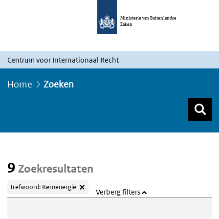
Ministerie van Buitenlandse
Zaken
Centrum voor Internationaal Recht
Home
Zoeken
Z
Z
Top menu zoeken
9
Zoekresultaten
Trefwoord: Kernenergie
Verberg filters
Webcontent zoeken