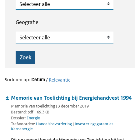
Publicatietype
Geografie
Geografie
Zoek
Sorteren op:
Datum
/
Relevantie
Memorie van Toelichting bij Energiehandvest 1994
Memorie van toelichting | 3 december 2019
Bestand: pdf - 69.3KB
Dossier:
Energie
Trefwoorden:
Handelsbevordering
|
Investeringsgaranties
|
Kernenergie
Dit document bevat de Memorie van Toelichting bij het