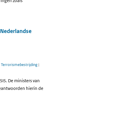
ringen zoals
 Nederlandse
|
Terrorismebestrijding
|
SIS. De ministers van
eantwoorden hierin de