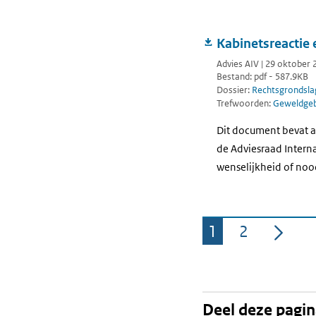
Kabinetsreactie
Advies AIV | 29 oktober 
Bestand: pdf - 587.9KB
Dossier:
Rechtsgrondsla
Trefwoorden:
Geweldgebr
Dit document bevat a
de Adviesraad Interna
wenselijkheid of nood
1
2
Pagina
Pagina
Deel deze pagi