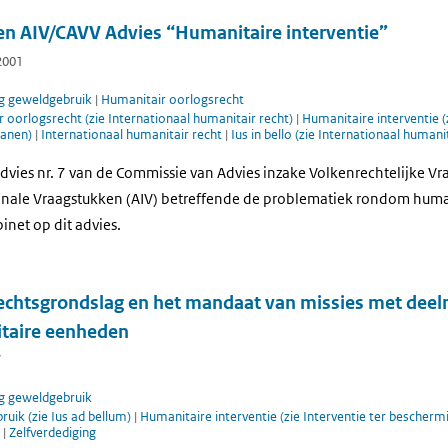
 en AIV/CAVV Advies “Humanitaire interventie”
2001
g geweldgebruik
|
Humanitair oorlogsrecht
 oorlogsrecht (zie Internationaal humanitair recht)
|
Humanitaire interventie (z
danen)
|
Internationaal humanitair recht
|
Ius in bello (zie Internationaal humani
dvies nr. 7 van de Commissie van Advies inzake Volkenrechtelijke V
onale Vraagstukken (AIV) betreffende de problematiek rondom human
inet op dit advies.
 rechtsgrondslag en het mandaat van missies met dee
itaire eenheden
7
g geweldgebruik
uik (zie Ius ad bellum)
|
Humanitaire interventie (zie Interventie ter bescher
t
|
Zelfverdediging