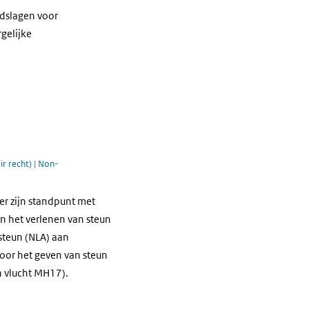
ndslagen voor
gelijke
ir recht)
|
Non-
r zijn standpunt met
en het verlenen van steun
 steun (NLA) aan
voor het geven van steun
n vlucht MH17).