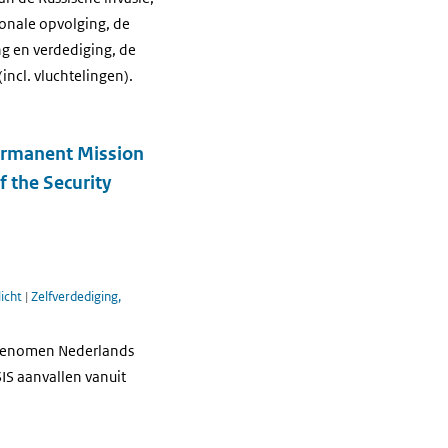
onale opvolging, de
g en verdediging, de
(incl. vluchtelingen).
Permanent Mission
f the Security
licht
|
Zelfverdediging,
orgenomen Nederlands
SIS aanvallen vanuit