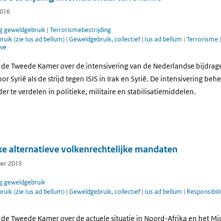
2016
g geweldgebruik
|
Terrorismebestrijding
uik (zie Ius ad bellum)
|
Geweldgebruik, collectief
|
Ius ad bellum
|
Terrorisme
eve
t de Tweede Kamer over de intensivering van de Nederlandse bijdrag
or Syrië als de strijd tegen ISIS in Irak en Syrië. De intensivering be
r te verdelen in politieke, militaire en stabilisatiemiddelen.
e alternatieve volkenrechtelijke mandaten
ber 2013
g geweldgebruik
uik (zie Ius ad bellum)
|
Geweldgebruik, collectief
|
Ius ad bellum
|
Responsibili
t de Tweede Kamer over de actuele situatie in Noord-Afrika en het M