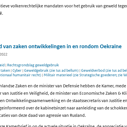
atieve volkenrechtelijke mandaten voor het gebruik van geweld tegen
ë.
d van zaken ontwikkelingen in en rondom Oekraïne
 2022
eid
|
Rechtsgrondslag geweldgebruik
e taken
|
Cyber
|
Geweldgebruik (zie Ius ad bellum)
|
Geweldverbod (zie Ius ad be
ationaal humanitair recht)
|
Militair materieel (zie Strategische goederen; zie 
enlandse Zaken en de minister van Defensie hebben de Kamer, mede
r van Justitie en Veiligheid, de minister van Economische Zaken & Kl
en Ontwikkelingssamenwerking en de staatssecretaris van Justitie en
geinformeerd over de kabinetsinzet naar aanleiding van de schokke
caties van deze daad van agressie van Rusland.
eze Kamerbrief in op de actuele situatie in Oekraïne, de appreciatie v