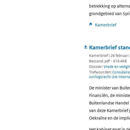
betrekking op altern
grondgebied van Syri
Kamerbrief
Kamerbrief stan
Kamerbrief | 26 februari
Bestand: pdf - 619.4KB
Dossier:
Vrede en veiligh
Trefwoorden:
Consulair
oorlogsrecht (zie Intern
De minister van Buit
Financiën, de ministe
Buitenlandse Handel 
van deze Kamerbrief 
Oekraïne en de impli
Het kabinet gaat in d