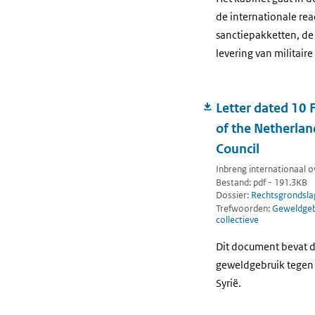
de internationale re
sanctiepakketten, de
levering van militair
Letter dated 10 
of the Netherlan
Council
Inbreng internationaal ov
Bestand: pdf - 191.3KB
Dossier:
Rechtsgrondsla
Trefwoorden:
Geweldgebr
collectieve
Dit document bevat d
geweldgebruik tegen I
Syrië.