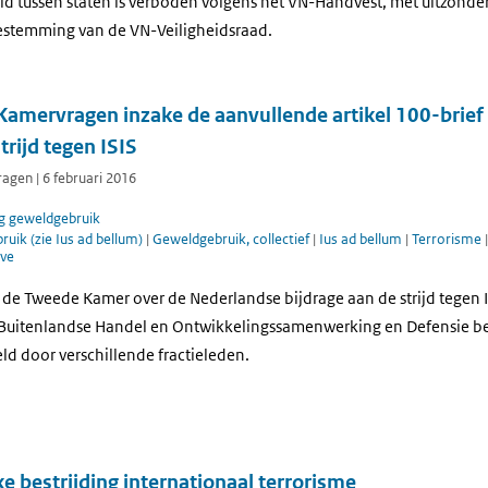
ld tussen staten is verboden volgens het VN-Handvest, met uitzonde
oestemming van de VN-Veiligheidsraad.
amervragen inzake de aanvullende artikel 100-brief
trijd tegen ISIS
gen | 6 februari 2016
g geweldgebruik
uik (zie Ius ad bellum)
|
Geweldgebruik, collectief
|
Ius ad bellum
|
Terrorisme
eve
 de Tweede Kamer over de Nederlandse bijdrage aan de strijd tegen I
 Buitenlandse Handel en Ontwikkelingssamenwerking en Defensie b
eld door verschillende fractieleden.
e bestrijding internationaal terrorisme