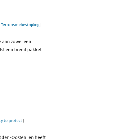
|
Terrorismebestrijding
|
e aan zowel een
helst een breed pakket
ty to protect
|
idden-Oosten, en heeft