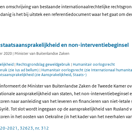
en omschrijving van bestaande internationaalrechtelijke rechtsgro
danig is het bij uitstek een referentiedocument waar het gaat om der
staatsaansprakelijkheid en non-interventiebeginsel
r 2020 | Minister van Buitenlandse Zaken
lijkheid
|
Rechtsgrondslag geweldgebruik
|
Humanitair oorlogsrecht
uik (zie Ius ad bellum)
|
Humanitair oorlogsrecht (zie Internationaal humanita
tsaansprakelijkheid (zie Aansprakelijkheid, Staats-)
informeert de Minister van Buitenlandse Zaken de Tweede Kamer ove
ationale aansprakelijkheid van staten, het non-interventiebeginsel 
ctoren naar aanleiding van het leveren en financieren van niet-letale
yrië. Tot slot wordt ingegaan op de aansprakelijkheid van Rusland 
ctoren in het oosten van Oekraïne (in het kader van het neerhalen va
20-2021, 32623, nr. 312