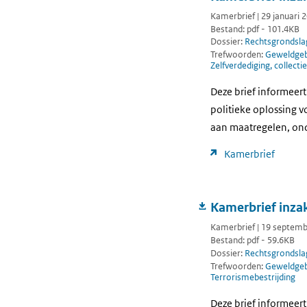
Kamerbrief | 29 januari 
Bestand: pdf - 101.4KB
Dossier:
Rechtsgrondsla
Trefwoorden:
Geweldgebr
Zelfverdediging, collecti
Deze brief informeer
politieke oplossing vo
aan maatregelen, onde
Kamerbrief
Kamerbrief inzak
Kamerbrief | 19 septem
Bestand: pdf - 59.6KB
Dossier:
Rechtsgrondsla
Trefwoorden:
Geweldgebr
Terrorismebestrijding
Deze brief informeer