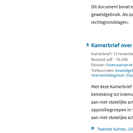
Dit document bevat e
geweldgebruik. Als zo
rechtsgrondslagen.
Kamerbrief over 
Kamerbrief | 13 novembe
Bestand: pdf - 78.2KB
Dossier:
Staatsaansprake
Trefwoorden:
Geweldgebr
interventiebeginsel
|
Staa
Met deze Kamerbrief 
betrekking tot intern
aan niet-statelijke a
oppositiegroepen in S
aan niet-statelijke a
Tweede Kamer, 20