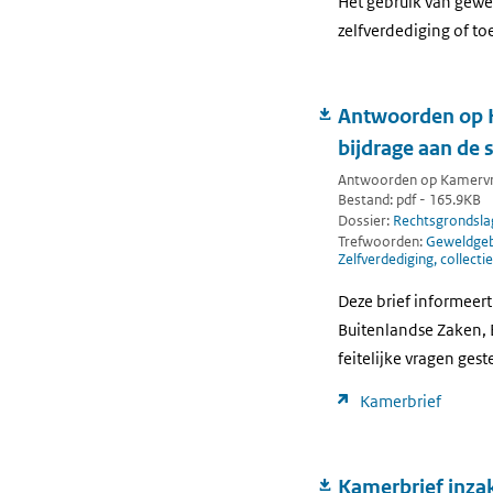
Het gebruik van gewe
zelfverdediging of t
Antwoorden op K
bijdrage aan de s
Antwoorden op Kamervra
Bestand: pdf - 165.9KB
Dossier:
Rechtsgrondsla
Trefwoorden:
Geweldgebr
Zelfverdediging, collecti
Deze brief informeert
Buitenlandse Zaken,
feitelijke vragen gest
Kamerbrief
Kamerbrief inzak