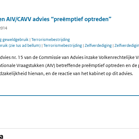
 en AIV/CAVV advies “preëmptief optreden”
2014
g geweldgebruik
|
Terrorismebestrijding
uik (zie Ius ad bellum)
|
Terrorismebestrijding
|
Zelfverdediging
|
Zelfverdedigi
dvies nr. 15 van de Commissie van Advies inzake Volkenrechtelijke 
tionale Vraagstukken (AIV) betreffende preëmptief optreden en de p
zakelijkheid hiervan, en de reactie van het kabinet op dit advies.
na