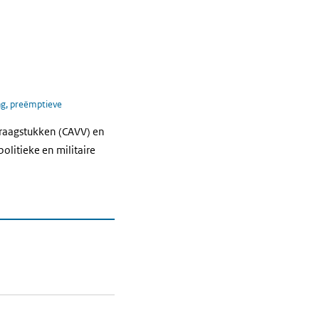
ng, preëmptieve
Vraagstukken (CAVV) en
olitieke en militaire