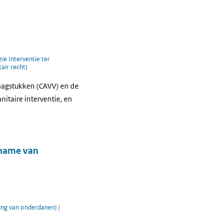
ie Interventie ter
tair recht)
raagstukken (CAVV) en de
itaire interventie, en
lname van
ming van onderdanen)
|