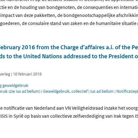
actie en de houding van bondgenoten, de consequenties en internati
 impact van deze pakketten, de bondgenootschappelijke afschrikkin
e goederen, de consulaire stand van zaken en de humanitaire situatie 
February 2016 from the Charge d’affaires a.i. of the 
ds to the United Nations addressed to the President o
erleg | 10 februari 2016
g geweldgebruik
uik (zie Ius ad bellum)
|
Geweldgebruik, collectief
|
Ius ad bellum
|
Notificatiep
e notificatie van Nederland aan VN Veiligheidsraad inzake het vo
SIS in Syrië op basis van collectieve zelfverdediging van Irak tegen I