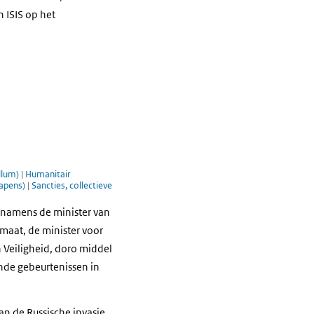
 ISIS op het
llum)
|
Humanitair
Wapens)
|
Sancties, collectieve
 namens de minister van
imaat, de minister voor
 Veiligheid, doro middel
nde gebeurtenissen in
an de Russische invasie,