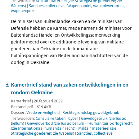
Trefwoorden:
Militair materieel (zie Strategische goederen; zie
Wapens)
|
Sancties, collectieve
|
Wapenhandel, wapenleveranties,
wapenexport
De minister van Buitenlandse Zaken en de minister van
Defensie hebben de Kamer, mede namens de minister voor
Buitenlandse Handel en Ontwikkelingssamenwerking,
geïnformeerd over de additionele levering van militaire
goederen aan Oekraïne en de humanitaire
hulpinspanningen van Nederland aan slachtoffers van de
oorlog in Oekraïne.
Kamerbrief stand van zaken ontwikkelingen in en
rondom Oekraïne
Kamerbrief | 26 februari 2022
Bestand: pdf - 619.4KB
Dossier:
Vrede en veiligheid
|
Rechtsgrondslag geweldgebruik
Trefwoorden:
Consulaire taken
|
Cyber
|
Geweldgebruik (zie Ius ad
bellum)
|
Geweldverbod (zie Ius ad bellum)
|
Humanitair oorlogsrecht
(zie Internationaal humanitair recht)
|
Militair materieel (zie
Strategische goederen; zie Wapens)
|
Sancties, collectieve