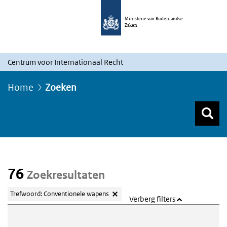
Ministerie van Buitenlandse
Zaken
Centrum voor Internationaal Recht
Home
Zoeken
Z
Z
Top menu zoeken
76
Zoekresultaten
Trefwoord: Conventionele wapens
Verberg filters
Webcontent zoeken