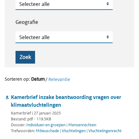
Publicatietype
Geografie
Geografie
Zoek
Sorteren op:
Datum
/
Relevantie
Kamerbrief inzake beantwoording vragen over
klimaatvluchtelingen
Kamerbrief | 27 januari 2025
Bestand: pdf - 119.5KB
Dossier:
Individuen en groepen
|
Mensenrechten
Trefwoorden:
Milieuschade
|
Vluchtelingen
|
Vluchtelingenrecht