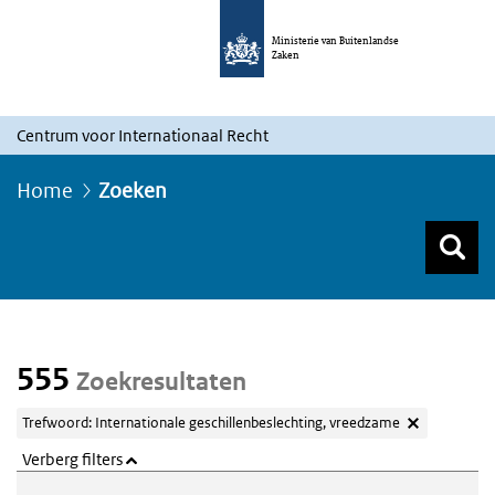
Ministerie van Buitenlandse
Zaken
Centrum voor Internationaal Recht
Home
Zoeken
Z
Z
Top menu zoeken
555
Zoekresultaten
Trefwoord: Internationale geschillenbeslechting, vreedzame
Verberg filters