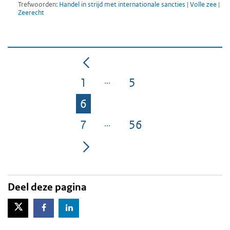
Trefwoorden:
Handel in strijd met internationale sancties
|
Volle zee
|
Zeerecht
1
5
Pagina
Pagina
6
Pagina
7
56
Pagina
Pagina
Deel deze pagina
X-Twitter
Facebook
LinkedIn