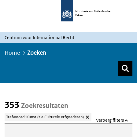
Ministerie van Buitenlandse
Zaken
Centrum voor Internationaal Recht
Home
Zoeken
Z
Z
Top menu zoeken
353
Zoekresultaten
Trefwoord: Kunst (zie Culturele erfgoederen)
Verberg filters
Webcontent zoeken