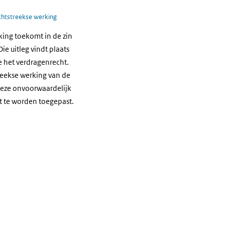
chtstreekse werking
king toekomt in de zin
e uitleg vindt plaats
 het verdragenrecht.
reekse werking van de
deze onvoorwaardelijk
t te worden toegepast.