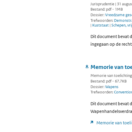
Jurisprudentie | 31 augu
Bestand: pdf - 1MB
Dossier:
Vreedzame gesc
Trefwoorden:
Demonstr
|
Kuststaat
|
Schepen, vri
Dit document bevat de
ingegaan op de rech
Memorie van toe
Memorie van toelichting 
Bestand: pdf - 67.7KB
Dossier:
Wapens
Trefwoorden:
Conventio
Dit document bevat d
Wapenhandelsverdrag 
Memorie van toel