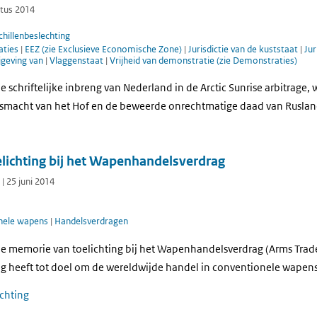
stus 2014
hillenbeslechting
aties
|
EEZ (zie Exclusieve Economische Zone)
|
Jurisdictie van de kuststaat
|
Jur
jgeving van
|
Vlaggenstaat
|
Vrijheid van demonstratie (zie Demonstraties)
 schriftelijke inbreng van Nederland in de Arctic Sunrise arbitrage, 
tsmacht van het Hof en de beweerde onrechtmatige daad van Ruslan
lichting bij het Wapenhandelsverdrag
| 25 juni 2014
nele wapens
|
Handelsverdragen
e memorie van toelichting bij het Wapenhandelsverdrag (Arms Trade 
heeft tot doel om de wereldwijde handel in conventionele wapens 
ichting