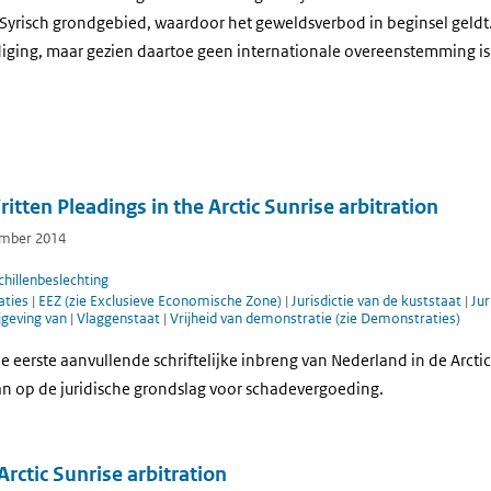
 Syrisch grondgebied, waardoor het geweldsverbod in beginsel geldt
diging, maar gezien daartoe geen internationale overeenstemming is,
tten Pleadings in the Arctic Sunrise arbitration
tember 2014
hillenbeslechting
aties
|
EEZ (zie Exclusieve Economische Zone)
|
Jurisdictie van de kuststaat
|
Jur
jgeving van
|
Vlaggenstaat
|
Vrijheid van demonstratie (zie Demonstraties)
 eerste aanvullende schriftelijke inbreng van Nederland in de Arctic
n op de juridische grondslag voor schadevergoeding.
rctic Sunrise arbitration