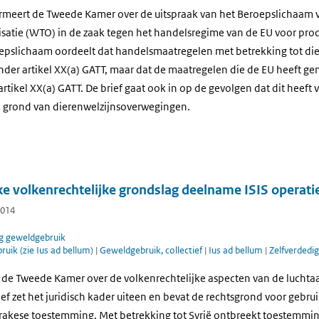
rmeert de Tweede Kamer over de uitspraak van het Beroepslichaam 
atie (WTO) in de zaak tegen het handelsregime van de EU voor pro
pslichaam oordeelt dat handelsmaatregelen met betrekking tot die
onder artikel XX(a) GATT, maar dat de maatregelen die de EU heeft 
tikel XX(a) GATT. De brief gaat ook in op de gevolgen dat dit heeft 
 grond van dierenwelzijnsoverwegingen.
e volkenrechtelijke grondslag deelname ISIS operati
2014
g geweldgebruik
uik (zie Ius ad bellum)
|
Geweldgebruik, collectief
|
Ius ad bellum
|
Zelfverdedig
t de Tweede Kamer over de volkenrechtelijke aspecten van de luchta
rief zet het juridisch kader uiteen en bevat de rechtsgrond voor gebru
 Irakese toestemming. Met betrekking tot Syrië ontbreekt toestemmin