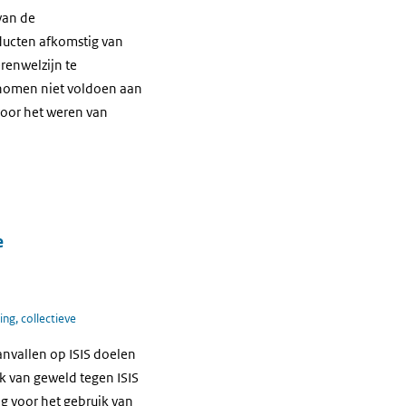
van de
ducten afkomstig van
renwelzijn te
genomen niet voldoen aan
voor het weren van
e
ing, collectieve
anvallen op ISIS doelen
ik van geweld tegen ISIS
g voor het gebruik van