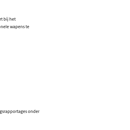
t bij het
onele wapens te
agsrapportages onder