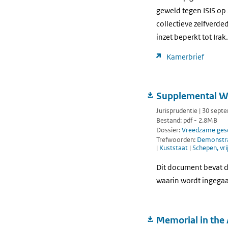
geweld tegen ISIS op
collectieve zelfverde
inzet beperkt tot Irak.
Kamerbrief
Supplemental Wri
Jurisprudentie | 30 sep
Bestand: pdf - 2.8MB
Dossier:
Vreedzame gesc
Trefwoorden:
Demonstr
|
Kuststaat
|
Schepen, vri
Dit document bevat de
waarin wordt ingegaa
Memorial in the A