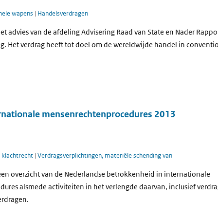
nele wapens
|
Handelsverdragen
t advies van de afdeling Advisering Raad van State en Nader Rappor
 Het verdrag heeft tot doel om de wereldwijde handel in conventi
rnationale mensenrechtenprocedures 2013
l klachtrecht
|
Verdragsverplichtingen, materiële schending van
een overzicht van de Nederlandse betrokkenheid in internationale
res alsmede activiteiten in het verlengde daarvan, inclusief verdr
rdragen.