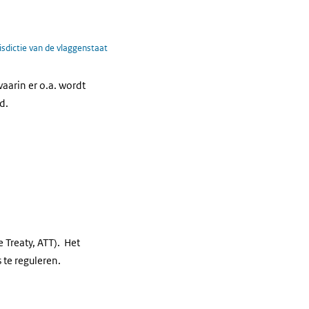
isdictie van de vlaggenstaat
waarin er o.a. wordt
d.
Treaty, ATT). Het
te reguleren.