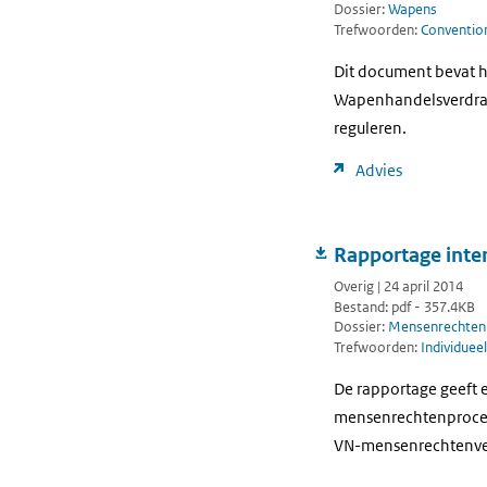
Dossier:
Wapens
Trefwoorden:
Conventio
Dit document bevat he
Wapenhandelsverdrag.
reguleren.
Advies
Rapportage inte
Overig | 24 april 2014
Bestand: pdf - 357.4KB
Dossier:
Mensenrechten
Trefwoorden:
Individuee
De rapportage geeft 
mensenrechtenprocedu
VN-mensenrechtenve