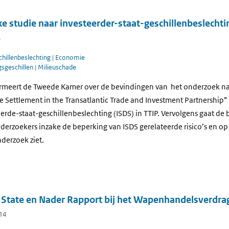
e studie naar investeerder-staat-geschillenbeslechti
4
hillenbeslechting
|
Economie
gsgeschillen
|
Milieuschade
rmeert de Tweede Kamer over de bevindingen van het onderzoek na
e Settlement in the Transatlantic Trade and Investment Partnership”
eerde-staat-geschillenbeslechting (ISDS) in TTIP. Vervolgens gaat de b
derzoekers inzake de beperking van ISDS gerelateerde risico’s en op
nderzoek ziet.
 State en Nader Rapport bij het Wapenhandelsverdra
014