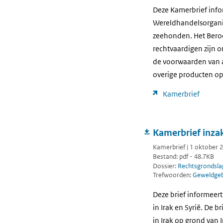
Deze Kamerbrief info
Wereldhandelsorganis
zeehonden. Het Beroe
rechtvaardigen zijn 
de voorwaarden van ar
overige producten op
Kamerbrief
Kamerbrief inzak
Kamerbrief | 1 oktober 
Bestand: pdf - 48.7KB
Dossier:
Rechtsgrondsla
Trefwoorden:
Geweldgebr
Deze brief informeer
in Irak en Syrië. De b
in Irak op grond van