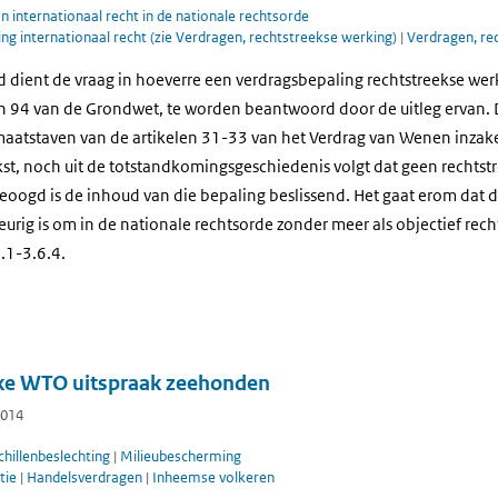
 internationaal recht in de nationale rechtsorde
g internationaal recht (zie Verdragen, rechtstreekse werking)
|
Verdragen, re
 dient de vraag in hoeverre een verdragsbepaling rechtstreekse wer
n 94 van de Grondwet, te worden beantwoord door de uitleg ervan. Di
aatstaven van de artikelen 31-33 van het Verdrag van Wenen inzake
kst, noch uit de totstandkomingsgeschiedenis volgt dat geen rechtst
beoogd is de inhoud van die bepaling beslissend. Het gaat erom dat 
rig is om in de nationale rechtsorde zonder meer als objectief rech
5.1-3.6.4.
ke WTO uitspraak zeehonden
2014
hillenbeslechting
|
Milieubescherming
tie
|
Handelsverdragen
|
Inheemse volkeren