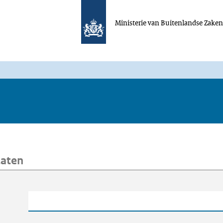
Ministerie van Buitenlandse Zake
taten
oeken
Trefwoord