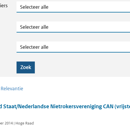
Thema's en Dossiers
iers
Publicatietype
Geografie
Zoek
/
Relevantie
 Staat/Nederlandse Nietrokersvereniging CAN (vrijst
ber 2014 | Hoge Raad