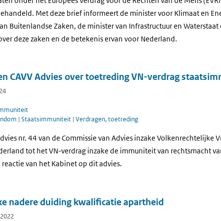
taten onder het Europees Verdrag voor de Rechten van de Mens (EVRM
ehandeld. Met deze brief informeert de minister voor Klimaat en E
n Buitenlandse Zaken, de minister van Infrastructuur en Waterstaat 
ver deze zaken en de betekenis ervan voor Nederland.
 en CAVV Advies over toetreding VN-verdrag staatsim
024
immuniteit
gendom
|
Staatsimmuniteit
|
Verdragen, toetreding
dvies nr. 44 van de Commissie van Advies inzake Volkenrechtelijke 
derland tot het VN-verdrag inzake de immuniteit van rechtsmacht va
eactie van het Kabinet op dit advies.
e nadere duiding kwalificatie apartheid
 2022