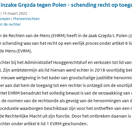
nzake Gręzda tegen Polen - schending recht op toega
 | 15 maart 2022
roepen
|
Mensenrechten
t de rechter
r de Rechten van de Mens (EHRM) heeft in de zaak Grzęda t. Polen (
 schending was van het recht op een eerlijk proces onder artikel 6 l
 de Mens (EVRM).
echter bij het Administratief Hooggerechtshof en verkozen tot lid va
. Zijn ambtstermijn als lid hiervan werd echter in 2018 voortijdig b
nieuwe wetgeving in het kader van grootschalige justitiële hervormin
r aan dat hem de toegang tot een rechter is ontzegd om de voortijd
 Het EHRM benadrukt het volledig bewust is van de verzwakking van d
 de normen van de rechtsorde als gevolg van de hervormingen van d
cedurele waarborgen beschikbaar zijn voor het ontheffen van een re
e Rechterlijke Macht uit zijn functie. Door het ontbreken daarvan is
echter onder artikel 6 lid 1 EVRM geschonden.