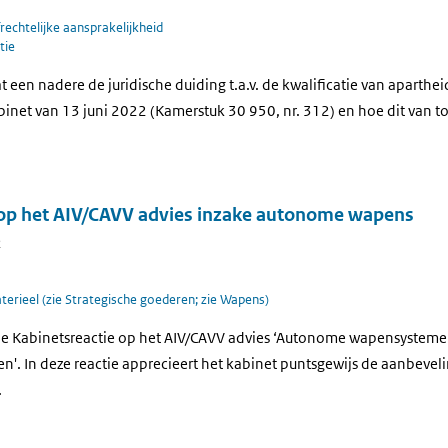
frechtelijke aansprakelijkheid
tie
 een nadere de juridische duiding t.a.v. de kwalificatie van aparthe
abinet van 13 juni 2022 (Kamerstuk 30 950, nr. 312) en hoe dit van t
 op het AIV/CAVV advies inzake autonome wapens
2
aterieel (zie Strategische goederen; zie Wapens)
e Kabinetsreactie op het AIV/CAVV advies ‘Autonome wapensysteme
en'. In deze reactie apprecieert het kabinet puntsgewijs de aanbeveli
.