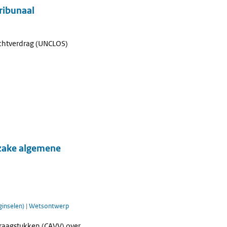
tribunaal
echtverdrag (UNCLOS)
nzake algemene
ginselen)
|
Wetsontwerp
Vraagstukken (CAVV) over