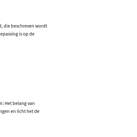
id, die beschreven wordt
oepassing is op de
n: Het belang van
ngen en licht het de