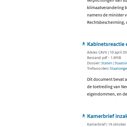
verplichtingen van s
klimaatverandering b
namens de minister va
Rechtsbescherming, o
Kabinetsreactie
Advies CAVV | 10 april 2
Bestand: pdf - 1.9MB
Dossier:
Staten
|
Staats
Trefwoorden:
Staatsei
Dit document bevat a
de toetreding van Ne
eigendommen, en de r
Kamerbrief inzak
Kamerbrief | 14 oktober