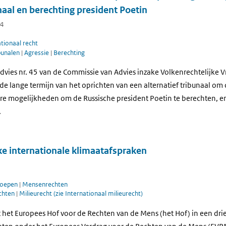
unaal en berechting president Poetin
24
ationaal recht
bunalen
|
Agressie
|
Berechting
dvies nr. 45 van de Commissie van Advies inzake Volkenrechtelijke 
de lange termijn van het oprichten van een alternatief tribunaal om
re mogelijkheden om de Russische president Poetin te berechten, en
.
ke internationale klimaatafspraken
roepen
|
Mensenrechten
chten
|
Milieurecht (zie Internationaal milieurecht)
 het Europees Hof voor de Rechten van de Mens (het Hof) in een dri