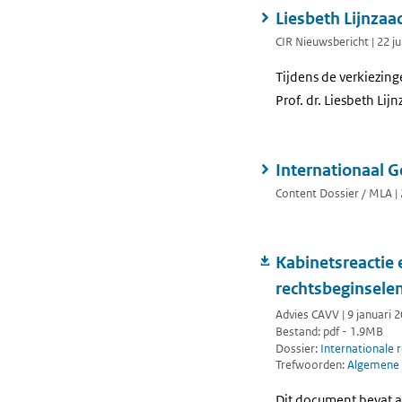
Liesbeth Lijnzaa
CIR Nieuwsbericht | 22 ju
Tijdens de verkiezin
Prof. dr. Liesbeth Lij
Internationaal G
Content Dossier / MLA | 2
Kabinetsreactie
rechtsbeginsele
Advies CAVV | 9 januari 
Bestand: pdf - 1.9MB
Dossier:
Internationale 
Trefwoorden:
Algemene 
Dit document bevat a