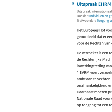
Uitspraak EHRM i
Uitspraak internationaal
Dossier:
Individuen en g
Trefwoorden:
Toegang to
Het Europees Hof voo
geoordeeld dat er een
voor de Rechten van
De verzoeker is een r
de Rechterlijke Macht
inwerkingtreding van 
1 EVRM voert verzoeke
ambt aan te vechten.
onafhankelijkheid en
Daarnaast moeten pro
Nationale Raad voor d
op toegang tot een r