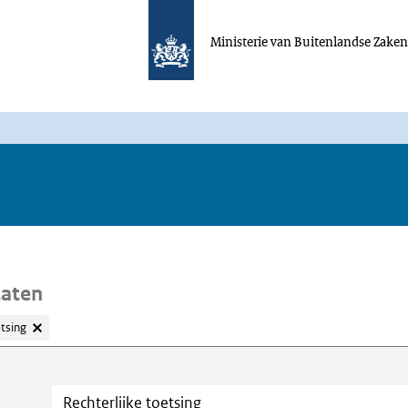
Ministerie van Buitenlandse Zake
taten
etsing
oeken
Trefwoord