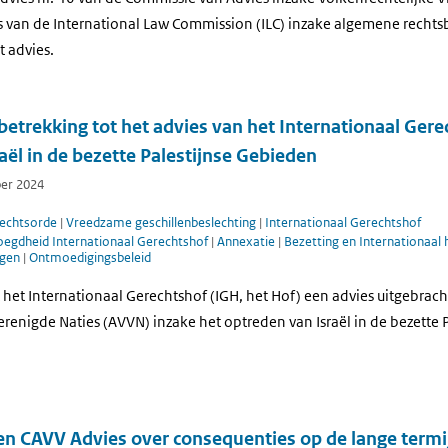
 van de International Law Commission (ILC) inzake algemene rechtsb
t advies.
etrekking tot het advies van het Internationaal Gere
aël in de bezette Palestijnse Gebieden
ber 2024
rechtsorde
|
Vreedzame geschillenbeslechting
|
Internationaal Gerechtshof
oegdheid Internationaal Gerechtshof
|
Annexatie
|
Bezetting en Internationaal
ngen
|
Ontmoedigingsbeleid
t het Internationaal Gerechtshof (IGH, het Hof) een advies uitgebra
renigde Naties (AVVN) inzake het optreden van Israël in de bezette 
en CAVV Advies over consequenties op de lange termi