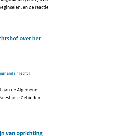
eginselen, en de reactie
chtshof over het
 humanitair recht
|
cht aan de Algemene
Palestijnse Gebieden.
jn van oprichting