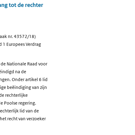
ng tot de rechter
zaak nr. 43572/18)
id 1 Europees Verdrag
n de Nationale Raad voor
eëindigd na de
gen. Onder artikel 6 lid
ige beëindiging van zijn
e rechterlijke
e Poolse regering.
chterlijk lid van de
 het recht van verzoeker