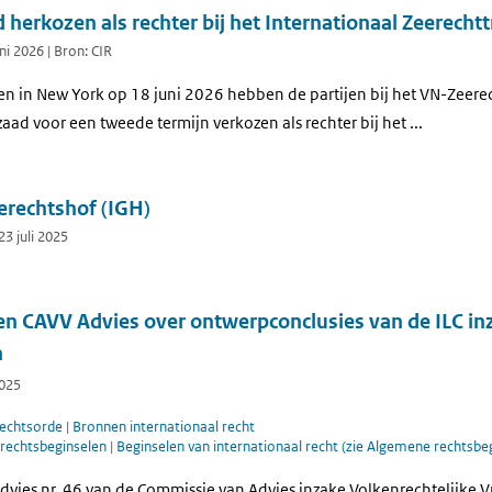
d herkozen als rechter bij het Internationaal Zeerecht
ni 2026 | Bron: CIR
gen in New York op 18 juni 2026 hebben de partijen bij het VN-Zeer
nzaad voor een tweede termijn verkozen als rechter bij het ...
erechtshof (IGH)
3 juli 2025
 en CAVV Advies over ontwerpconclusies van de ILC i
n
2025
rechtsorde
|
Bronnen internationaal recht
rechtsbeginselen
|
Beginselen van internationaal recht (zie Algemene rechtsbe
dvies nr. 46 van de Commissie van Advies inzake Volkenrechtelijke 