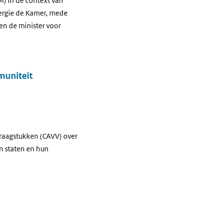
) in de context van
nergie de Kamer, mede
en de minister voor
muniteit
Vraagstukken (CAVV) over
n staten en hun