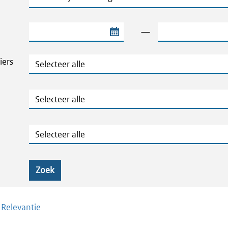
Begindatum van de periode
Einddatum van de
—
Thema's en Dossiers
iers
Publicatietype
Geografie
Zoek
/
Relevantie