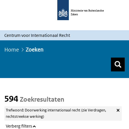
Ministerie van Buitenlandse
Zaken
Centrum voor Internationaal Recht
Home
Zoeken
Z
Z
Top menu zoeken
594
Zoekresultaten
Trefwoord: Doorwerking internationaal recht (zie Verdragen,
rechtstreekse werking)
Verberg filters