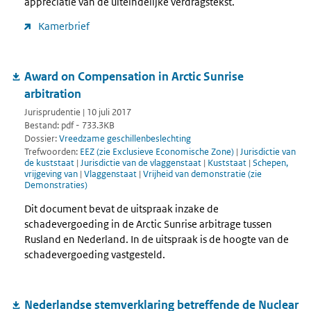
appreciatie van de uiteindelijke verdragstekst.
Kamerbrief
Award on Compensation in Arctic Sunrise
arbitration
Jurisprudentie | 10 juli 2017
Bestand: pdf - 733.3KB
Dossier:
Vreedzame geschillenbeslechting
Trefwoorden:
EEZ (zie Exclusieve Economische Zone)
|
Jurisdictie van
de kuststaat
|
Jurisdictie van de vlaggenstaat
|
Kuststaat
|
Schepen,
vrijgeving van
|
Vlaggenstaat
|
Vrijheid van demonstratie (zie
Demonstraties)
Dit document bevat de uitspraak inzake de
schadevergoeding in de Arctic Sunrise arbitrage tussen
Rusland en Nederland. In de uitspraak is de hoogte van de
schadevergoeding vastgesteld.
Nederlandse stemverklaring betreffende de Nuclear