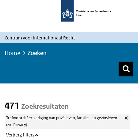
Ministerie van Buitenlandse
Zaken
Centrum voor Internationaal Recht
Home
Zoeken
Z
Z
Top menu zoeken
471
Zoekresultaten
Trefwoord: Eerbiediging van privé leven, familie- en gezinsleven
(zie Privacy)
Verberg filters