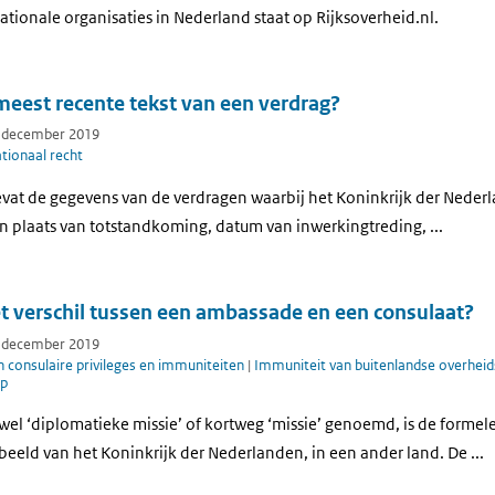
rnationale organisaties in Nederland staat op Rijksoverheid.nl.
meest recente tekst van een verdrag?
7 december 2019
tionaal recht
t de gegevens van de verdragen waarbij het Koninkrijk der Nederland
n plaats van totstandkoming, datum van inwerkingtreding, ...
et verschil tussen een ambassade en een consulaat?
7 december 2019
 consulaire privileges en immuniteiten
|
Immuniteit van buitenlandse overheid
lp
el ‘diplomatieke missie’ of kortweg ‘missie’ genoemd, is de forme
beeld van het Koninkrijk der Nederlanden, in een ander land. De ...