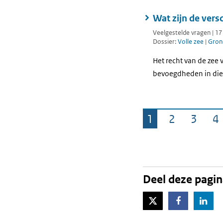
Wat zijn de vers
Veelgestelde vragen | 1
Dossier:
Volle zee
|
Gron
Het recht van de zee 
bevoegdheden in die g
1
2
3
4
Pagina
Pagina
Pagin
P
Deel deze pagi
X-Twitter
Facebook
Lin