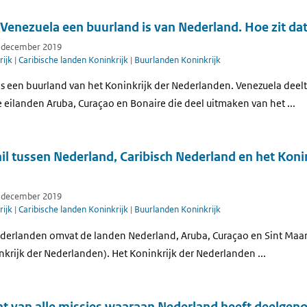
t Venezuela een buurland is van Nederland. Hoe zit da
7 december 2019
ijk
|
Caribische landen Koninkrijk
|
Buurlanden Koninkrijk
is een buurland van het Koninkrijk der Nederlanden. Venezuela deel
 eilanden Aruba, Curaçao en Bonaire die deel uitmaken van het ...
hil tussen Nederland, Caribisch Nederland en het Koni
7 december 2019
ijk
|
Caribische landen Koninkrijk
|
Buurlanden Koninkrijk
ederlanden omvat de landen Nederland, Aruba, Curaçao en Sint Maarte
nkrijk der Nederlanden). Het Koninkrijk der Nederlanden ...
cht van alle missies waaraan Nederland heeft deelge