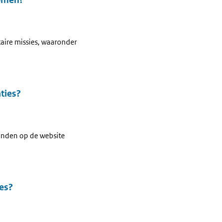
taire missies, waaronder
ties?
vinden op de website
ies?