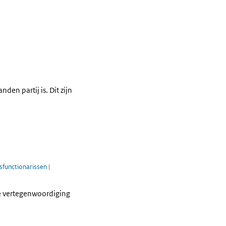
en partij is. Dit zijn
sfunctionarissen
|
le vertegenwoordiging