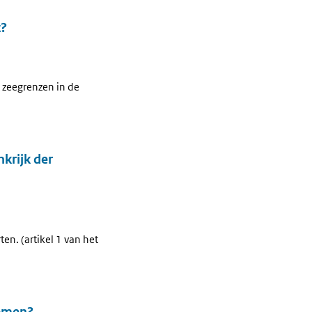
t?
t zeegrenzen in de
nkrijk der
n. (artikel 1 van het
nomen?