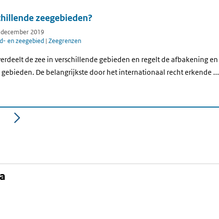
chillende zeegebieden?
7 december 2019
d- en zeegebied
|
Zeegrenzen
verdeelt de zee in verschillende gebieden en regelt de afbakening en
ebieden. De belangrijkste door het internationaal recht erkende ...
a
agina
na
kedIn