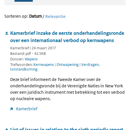
Sorteren op:
Datum
/
Relevantie
Kamerbrief inzake de eerste onderhandelingsronde
over een internationaal verbod op kernwapens
Kamerbrief | 24 maart 2017
Bestand: pdf - 42.5KB
Dossier:
Wapens
Trefwoorden:
Kernwapens
|
Ontwapening
|
Verdragen,
totstandkoming
Deze brief informeert de Tweede Kamer over de
onderhandelingsronde bij de Verenigde Naties in New York
over een juridisch instrument met betrekking tot een verbod
op nucleaire wapens.
Kamerbrief
List of issues in relation to the sixth periodic report