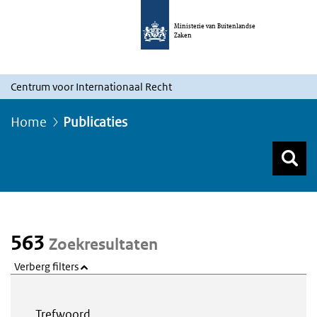
Ministerie van Buitenlandse
Zaken
Centrum voor Internationaal Recht
Home
Publicaties
Z
Z
Top menu zoeken
563
Zoekresultaten
Verberg filters
Webcontent zoeken
Trefwoord