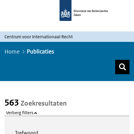
Ministerie van Buitenlandse
Zaken
Centrum voor Internationaal Recht
Home
Publicaties
Z
Z
Top menu zoeken
563
Zoekresultaten
Verberg filters
Webcontent zoeken
Trefwoord