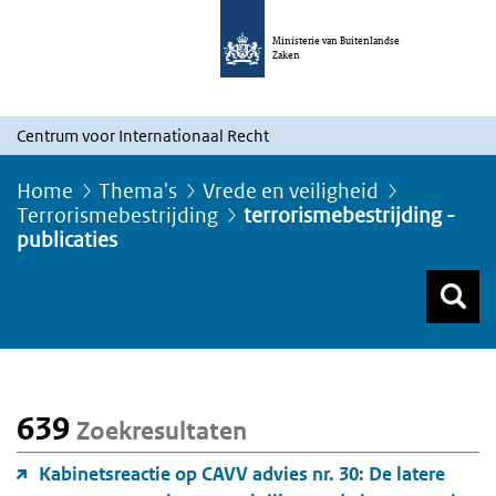
Ministerie van Buitenlandse
Zaken
Centrum voor Internationaal Recht
Home
Thema's
Vrede en veiligheid
Terrorismebestrijding
terrorismebestrijding -
publicaties
Z
Z
Top menu zoeken
639
Zoekresultaten
Kabinetsreactie op CAVV advies nr. 30: De latere