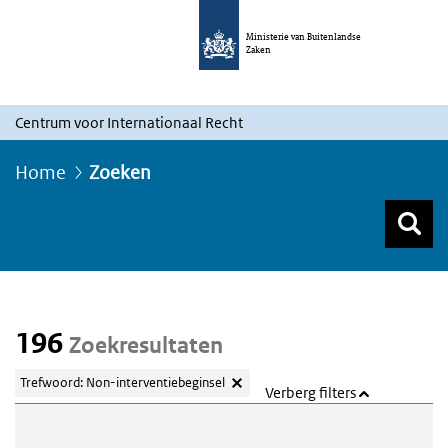
Ministerie van Buitenlandse
Zaken
Centrum voor Internationaal Recht
Home
Zoeken
Z
Z
Top menu zoeken
196
Zoekresultaten
Trefwoord: Non-interventiebeginsel
Verberg filters
Webcontent zoeken