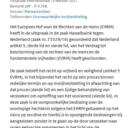
Uitspraak internationaal | 9 februari 2021
Bestand: pdf - 313.7KB
Dossier:
Mensenrechten
Trefwoorden:
Voorwaardelijke invrijheidstelling
Het Europees Hof voor de Rechten van de mens (EHRM)
heeft in de uitspraak in de zaak Hasselbaink tegen
Nederland (zaak nr. 73329/16) geoordeeld dat Nederland
artikel 5, derde lid en vierde lid, van het Verdrag tot
bescherming van de rechten van de mens en de
fundamentele vrijheden (EVRM) heeft geschonden.
De zaak betreft het recht op vrijheid en veiligheid (artikel 5
EVRM), in het bijzonder het recht op een proces binnen
redelijke termijn en op invrijheidstelling in afwachting van
dat proces (derde lid) en een tijdige behandeling van
verzoeken om opheffing van het voorarrest (vierde lid). In
deze zaak is de oorspronkelijke beslissing over de
voorlopige hechtenis volgens het EHRM gebaseerd op het
risico op recidive en hierbij is in opvolgende beslissingen bij
aangesloten zonder in te gaan op de door verzoeker naar
voren gebrachte argumenten in het licht van de