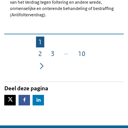
van het Verdrag tegen foltering en andere wrede,
onmenselijke en onterende behandeling of bestraffing
(Antifolterverdrag).
1
Pagina
2
3
10
Pagina
Pagina
Pagina
Deel deze pagina
X-Twitter
Facebook
LinkedIn