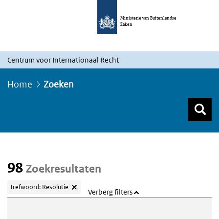
Ministerie van Buitenlandse
Zaken
Centrum voor Internationaal Recht
Home
Zoeken
Z
Z
Top menu zoeken
98
Zoekresultaten
Trefwoord: Resolutie
Verberg filters
Webcontent zoeken