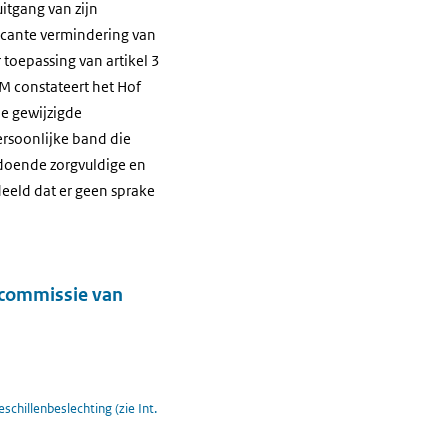
itgang van zijn
ficante vermindering van
toepassing van artikel 3
RM constateert het Hof
e gewijzigde
rsoonlijke band die
doende zorgvuldige en
eeld dat er geen sprake
 commissie van
chillenbeslechting (zie Int.