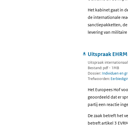
Het kabinet gaat in d
de internationale re
sanctiepakketten, de
levering van militair
Uitspraak EHRM 
Uitspraak internationaa
Bestand: pdf - 1MB
Dossier:
Individuen en g
Trefwoorden:
Eerbiedigin
Het Europees Hof voo
geoordeeld dat er sp
partij een reactie in
De zaak betreft het v
betreft artikel 3 EVR