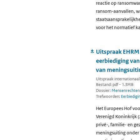
reactie op ransomware
ransom-aanvallen, wa
staatsaansprakelijkhe
voor het normatief k
Uitspraak EHRM -
eerbiediging van
van meningsuiti
Uitspraak internationaa
Bestand: pdf - 1.3MB
Dossier:
Mensenrechten
Trefwoorden:
Eerbiedigin
Het Europees Hof voo
Verenigd Koninkrijk 
privé-, familie- en g
meningsuiting onder 