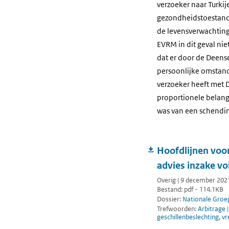
verzoeker naar Turkij
gezondheidstoestand r
de levensverwachting
EVRM in dit geval nie
dat er door de Deen
persoonlijke omstand
verzoeker heeft met
proportionele belang
was van een schendin
Hoofdlijnen voo
advies inzake vo
Overig | 9 december 202
Bestand: pdf - 114.1KB
Dossier:
Nationale Groe
Trefwoorden:
Arbitrage
geschillenbeslechting, 