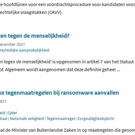
e hoofdlijnen voor een voordrachtsprocedure voor kandidaten voo
echtelijke vraagstukken (CAVV).
ven tegen de menselijkheid?
 december 2021
frechtelijke aansprakelijkheid
ven tegen de menselijkheid' is opgenomen in artikel 7 van het Statuu
hof. Algemeen wordt aangenomen dat deze definitie geheel ...
ke tegenmaatregelen bij ransomware aanvallen
2021
eid
|
Cyber
itaal
|
Nationale veiligheid
|
Tegenmaatregel
|
Zorgvuldigheidsplicht
aat de Minister van Buitenlandse Zaken in op maatregelen die gen