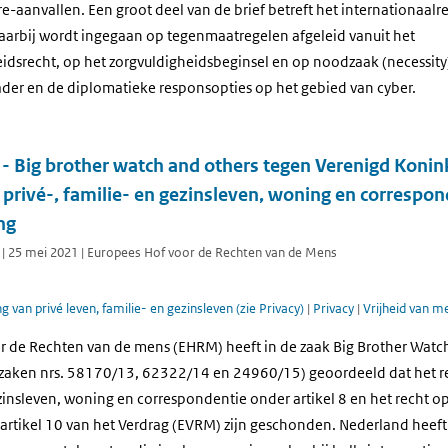
-aanvallen. Een groot deel van de brief betreft het internationaalre
arbij wordt ingegaan op tegenmaatregelen afgeleid vanuit het
idsrecht, op het zorgvuldigheidsbeginsel en op noodzaak (necessity
ader en de diplomatieke responsopties op het gebied van cyber.
 Big brother watch and others tegen Verenigd Konink
 privé-, familie- en gezinsleven, woning en correspon
ng
l | 25 mei 2021 | Europees Hof voor de Rechten van de Mens
g van privé leven, familie- en gezinsleven (zie Privacy)
|
Privacy
|
Vrijheid van m
r de Rechten van de mens (EHRM) heeft in de zaak Big Brother Watc
(zaken nrs. 58170/13, 62322/14 en 24960/15) geoordeeld dat het r
ezinsleven, woning en correspondentie onder artikel 8 en het recht op
artikel 10 van het Verdrag (EVRM) zijn geschonden. Nederland heeft 