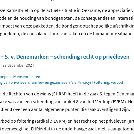
eze Kamerbrief in op de actuele situatie in Oekraïne, de appreciatie v
actie en de houding van bondgenoten, de consequenties en internati
 impact van deze pakketten, de bondgenootschappelijke afschrikkin
e goederen, de consulaire stand van zaken en de humanitaire situatie 
– S. v. Denemarken – schending recht op privéleven
l | 28 december 2021
roepen
|
Mensenrechten
g van privé leven, familie- en gezinsleven (zie Privacy)
|
Foltering, verbod
r de Rechten van de Mens (EHRM) heeft in de zaak S. tegen Denema
rake was van een schending van artikel 8 van het Verdrag (EVRM). Ne
gediend over een aantal algemene punten die zaakoverstijgend zijn.
erbod op foltering (artikel 3 EVRM) en het recht op het privéleven (a
M overweegt het EHRM dat in de onderhavige zaak niet is aangetoond 