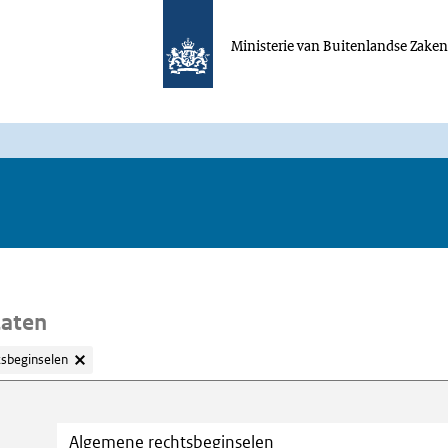
Ministerie van Buitenlandse Zake
taten
sbeginselen
oeken
Trefwoord