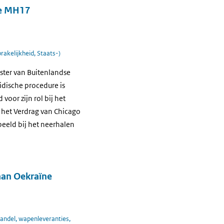
ge MH17
rakelijkheid, Staats-)
ter van Buitenlandse
idische procedure is
voor zijn rol bij het
 het Verdrag van Chicago
peeld bij het neerhalen
 aan Oekraïne
ndel, wapenleveranties,