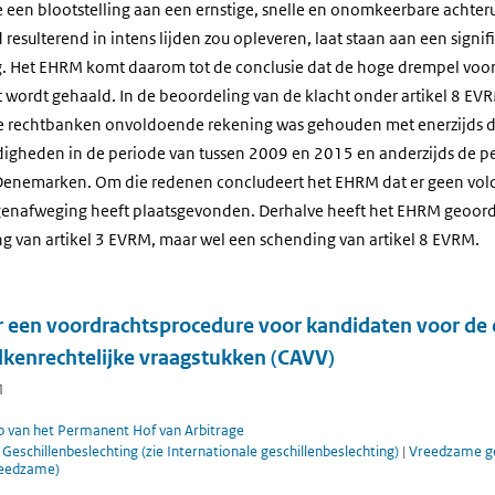
e een blootstelling aan een ernstige, snelle en onomkeerbare achteru
esulterend in intens lijden zou opleveren, laat staan aan een signi
. Het EHRM komt daarom tot de conclusie dat de hoge drempel voor 
t wordt gehaald. In de beoordeling van de klacht onder artikel 8 EV
se rechtbanken onvoldoende rekening was gehouden met enerzijds d
igheden in de periode van tussen 2009 en 2015 en anderzijds de pe
 Denemarken. Om die redenen concludeert het EHRM dat er geen vol
enafweging heeft plaatsgevonden. Derhalve heeft het EHRM geoord
g van artikel 3 EVRM, maar wel een schending van artikel 8 EVRM.
r een voordrachtsprocedure voor kandidaten voor de
lkenrechtelijke vraagstukken (CAVV)
1
p van het Permanent Hof van Arbitrage
|
Geschillenbeslechting (zie Internationale geschillenbeslechting)
|
Vreedzame ges
vreedzame)