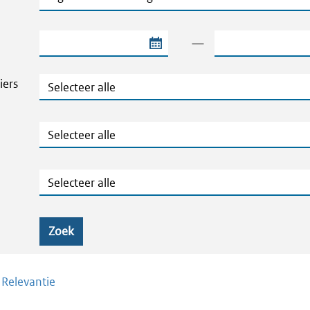
Begindatum van de periode
Einddatum van de
—
Thema's en Dossiers
iers
Publicatietype
Geografie
Zoek
/
Relevantie