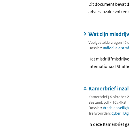
Dit document bevat d
advies inzake volkenr
Wat zijn misdrij
Veelgestelde vragen | 6
Dossier:
Individuele stra
Het misdrijf 'misdrij
Internationaal Straf
Kamerbrief inza
Kamerbrief | 6 oktober 
Bestand: pdf - 165.4KB
Dossier:
Vrede en veiligh
Trefwoorden:
Cyber
|
Dig
In deze Kamerbrief g