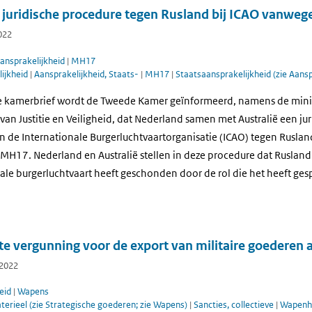
t juridische procedure tegen Rusland bij ICAO vanwe
022
ansprakelijkheid
|
MH17
lijkheid
|
Aansprakelijkheid, Staats-
|
MH17
|
Staatsaansprakelijkheid (zie Aansp
e kamerbrief wordt de Tweede Kamer geïnformeerd, namens de minis
van Justitie en Veiligheid, dat Nederland samen met Australië een jur
an de Internationale Burgerluchtvaartorganisatie (ICAO) tegen Rusland 
 MH17. Nederland en Australië stellen in deze procedure dat Rusland
ale burgerluchtvaart heeft geschonden door de rol die het heeft ges
te vergunning voor de export van militaire goederen
 2022
eid
|
Wapens
aterieel (zie Strategische goederen; zie Wapens)
|
Sancties, collectieve
|
Wapenha