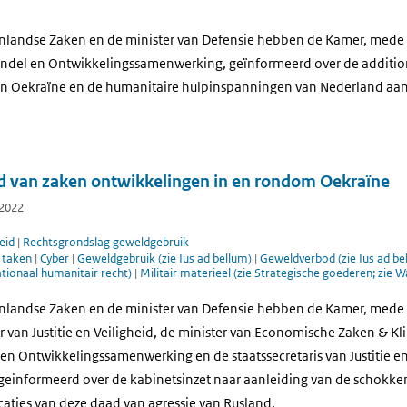
enlandse Zaken en de minister van Defensie hebben de Kamer, mede
ndel en Ontwikkelingssamenwerking, geïnformeerd over de addition
an Oekraïne en de humanitaire hulpinspanningen van Nederland aan 
d van zaken ontwikkelingen in en rondom Oekraïne
 2022
eid
|
Rechtsgrondslag geweldgebruik
e taken
|
Cyber
|
Geweldgebruik (zie Ius ad bellum)
|
Geweldverbod (zie Ius ad be
ationaal humanitair recht)
|
Militair materieel (zie Strategische goederen; zie 
enlandse Zaken en de minister van Defensie hebben de Kamer, mede
r van Justitie en Veiligheid, de minister van Economische Zaken & Kl
en Ontwikkelingssamenwerking en de staatssecretaris van Justitie en
geinformeerd over de kabinetsinzet naar aanleiding van de schokke
caties van deze daad van agressie van Rusland.