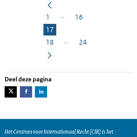
1
16
Pagina
Pagina
17
Pagina
18
24
Pagina
Pagina
Deel deze pagina
X-Twitter
Facebook
LinkedIn
Het Centrum voor Internationaal Recht (CIR) is het