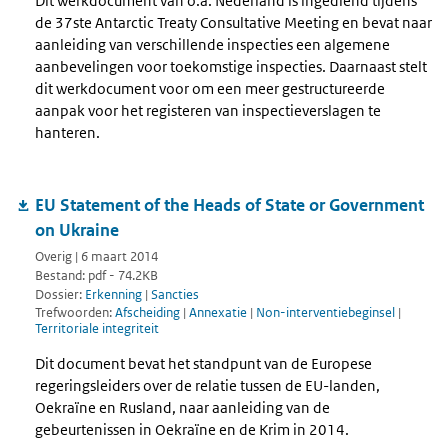
Dit werkdocument van o.a. Nederland is ingediend tijdens
de 37ste Antarctic Treaty Consultative Meeting en bevat naar
aanleiding van verschillende inspecties een algemene
aanbevelingen voor toekomstige inspecties. Daarnaast stelt
dit werkdocument voor om een meer gestructureerde
aanpak voor het registeren van inspectieverslagen te
hanteren.
EU Statement of the Heads of State or Government
on Ukraine
Overig | 6 maart 2014
Bestand: pdf - 74.2KB
Dossier:
Erkenning
|
Sancties
Trefwoorden:
Afscheiding
|
Annexatie
|
Non-interventiebeginsel
|
Territoriale integriteit
Dit document bevat het standpunt van de Europese
regeringsleiders over de relatie tussen de EU-landen,
Oekraïne en Rusland, naar aanleiding van de
gebeurtenissen in Oekraïne en de Krim in 2014.