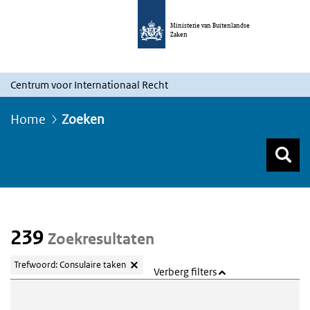
Ministerie van Buitenlandse
Zaken
Centrum voor Internationaal Recht
Home
Zoeken
Z
Z
Top menu zoeken
239
Zoekresultaten
Trefwoord: Consulaire taken
Verberg filters
Webcontent zoeken