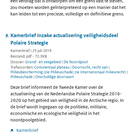
een verdrag dat is ontworpen om een grens vast te stellen,
zou moeten worden geïnterpreteerd op een manier dat het
kan leiden tot een precieze, volledige en definitieve grens.
Kamerbrief inzake actualisering veiligheidsdeel
Polaire Strategie
Kamerbrief | 25 juli 2019
Bestand: pdf - 72.3KB
Dossier:
Grond- en zeegebied
|
De Noordpool
Trefwoorden:
Continentaal plateau
|
Doortocht, recht van
|
Milieubescherming (zie Milieuschade; zie Internationaal milieurecht)
|
Milieuschade
|
Onschuldige doorvaart
Deze brief informeert de Tweede Kamer over de
actualisering van de Nederlandse Polaire Strategie 2016-
2020 op het gebied van veiligheid in de Arctische regio. In
de brief wordt ingegaan op de politieke, militaire,
economische en ecologische veiligheid in het
noordpoolgebied.
Kamerbrief