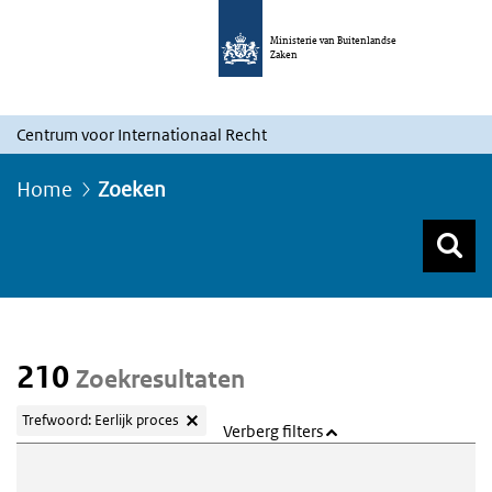
Ministerie van Buitenlandse
Zaken
Centrum voor Internationaal Recht
Home
Zoeken
Z
Z
Top menu zoeken
210
Zoekresultaten
Trefwoord: Eerlijk proces
Verberg filters
Webcontent zoeken