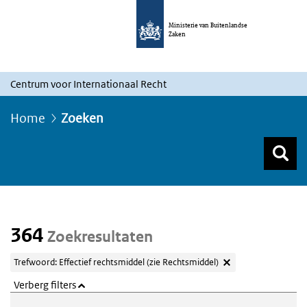
Ministerie van Buitenlandse
Zaken
Centrum voor Internationaal Recht
Home
Zoeken
Z
Z
Top menu zoeken
364
Zoekresultaten
Trefwoord: Effectief rechtsmiddel (zie Rechtsmiddel)
Verberg filters