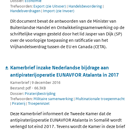
Dossier:
Economie
Trefwoorden:
Export (zie Uitvoer)
|
Handelsbevordering
|
Handelsverdragen
|
Import (zie Invoer)
Dit document bevat de antwoorden van de Minister van
Buitenlandse Handel en Ontwikkelingssamenwerking op de
schriftelijke vragen gesteld door het lid Jasper van Dijk (SP)
over de voorlopige toepassing en ratificatie van het
Vrijhandelsverdrag tussen de EU en Canada (CETA).
Kamerbrief inzake Nederlandse bijdrage aan
antipiraterijoperatie EUNAVFOR Atalanta in 2017
Kamerbrief | 9 december 2016
Bestand: pdf - 66.3KB
Dossier:
Piraterijbestrijding
Trefwoorden:
Militaire samenwerking
|
Multinationale troepenmacht
|
Piraterij
|
Troepeninzet
Deze Kamerbrief informeert de Tweede Kamer dat de
antipiraterijoperatie EUNAVFOR Atalanta in Somalië wordt
verlengd tot eind 2017. Tevens wordt de Kamer in deze brief