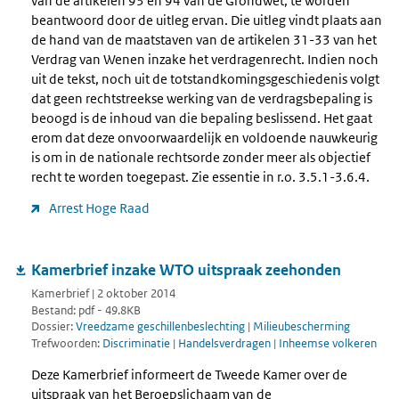
van de artikelen 93 en 94 van de Grondwet, te worden
beantwoord door de uitleg ervan. Die uitleg vindt plaats aan
de hand van de maatstaven van de artikelen 31-33 van het
Verdrag van Wenen inzake het verdragenrecht. Indien noch
uit de tekst, noch uit de totstandkomingsgeschiedenis volgt
dat geen rechtstreekse werking van de verdragsbepaling is
beoogd is de inhoud van die bepaling beslissend. Het gaat
erom dat deze onvoorwaardelijk en voldoende nauwkeurig
is om in de nationale rechtsorde zonder meer als objectief
recht te worden toegepast. Zie essentie in r.o. 3.5.1-3.6.4.
Arrest Hoge Raad
Kamerbrief inzake WTO uitspraak zeehonden
Kamerbrief | 2 oktober 2014
Bestand: pdf - 49.8KB
Dossier:
Vreedzame geschillenbeslechting
|
Milieubescherming
Trefwoorden:
Discriminatie
|
Handelsverdragen
|
Inheemse volkeren
Deze Kamerbrief informeert de Tweede Kamer over de
uitspraak van het Beroepslichaam van de