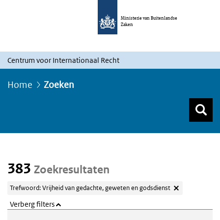
Ministerie van Buitenlandse
Zaken
Centrum voor Internationaal Recht
Home
Zoeken
Z
Z
Top menu zoeken
383
Zoekresultaten
Trefwoord: Vrijheid van gedachte, geweten en godsdienst
Verberg filters