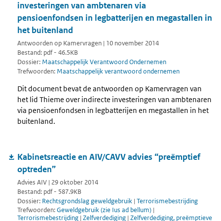
investeringen van ambtenaren via
pensioenfondsen in legbatterijen en megastallen in
het buitenland
Antwoorden op Kamervragen | 10 november 2014
Bestand: pdf - 46.5KB
Dossier:
Maatschappelijk Verantwoord Ondernemen
Trefwoorden:
Maatschappelijk verantwoord ondernemen
Dit document bevat de antwoorden op Kamervragen van
het lid Thieme over indirecte investeringen van ambtenaren
via pensioenfondsen in legbatterijen en megastallen in het
buitenland.
Kabinetsreactie en AIV/CAVV advies “preëmptief
optreden”
Advies AIV | 29 oktober 2014
Bestand: pdf - 587.9KB
Dossier:
Rechtsgrondslag geweldgebruik
|
Terrorismebestrijding
Trefwoorden:
Geweldgebruik (zie Ius ad bellum)
|
Terrorismebestrijding
|
Zelfverdediging
|
Zelfverdediging, preëmptieve